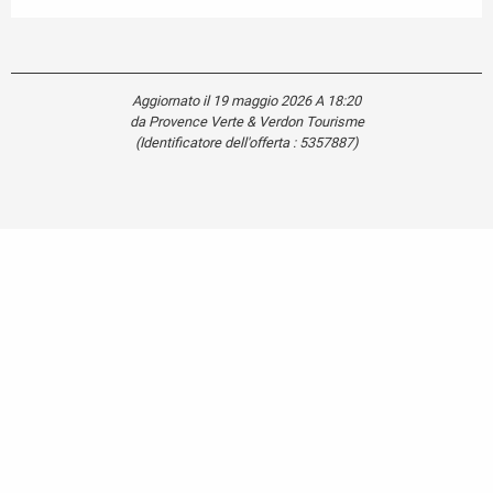
Aggiornato il 19 maggio 2026 A 18:20
da Provence Verte & Verdon Tourisme
(Identificatore dell'offerta :
5357887
)
Carte touristique
Se
déplacer
dans le