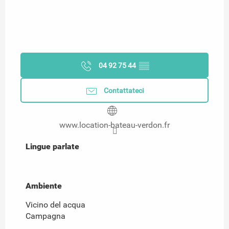
04 92 75 44
▒▒
Contattateci
www.location-bateau-verdon.fr
Lingue parlate
Lingue parlate
Ambiente
Ambiente
Vicino del acqua
Campagna