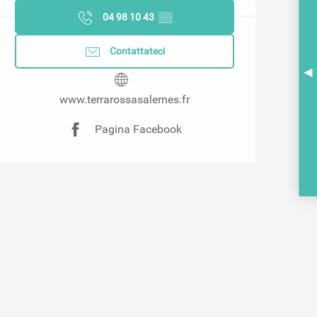
04 98 10 43
▒▒
Contattateci
A
www.terrarossasalernes.fr
BR
Pagina Facebook
PO