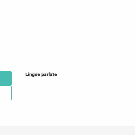
Lingue parlate
Lingue parlate