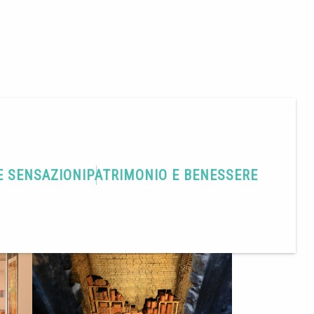
E SENSAZIONI
PATRIMONIO E BENESSERE
A
MESTIERI
INDUSTRIA
ARTI E TRADIZIONI POPOLARI
Condividere