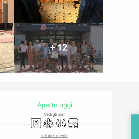
+ 12
Orari e contatti
Aperto oggi
Vedi gli orari
Parcheggio
Aria condizionata
Servizi igienici
Negozio
+ 3 altri servizi