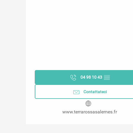
04 98 10 43
▒▒
Contattateci
www.terrarossasalernes.fr