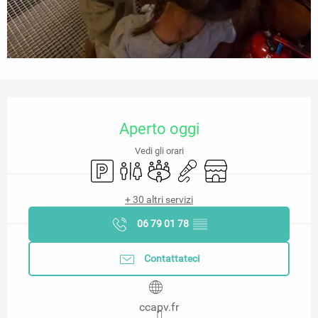
Orari e contatti
Aperto oggi
Vedi gli orari
Parcheggio
Servizi igienici
Sala riunioni
Animazione
Negozio
+ 30 altri servizi
06 79 01 78
▒▒
Contattateci
ccapv.fr