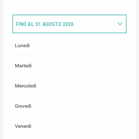
FINO AL
31 AGOSTO 2026
DAL
11 APRILE 2026
AL
31 MAGGIO 2026
Lunedì
DAL
1 GIUGNO 2026
AL
30 GIUGNO 2026
Martedì
DAL
1 SETTEMBRE 2026
AL
30
SETTEMBRE 2026
Mercoledì
Giovedì
Venerdì