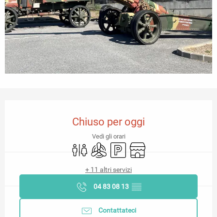
Orari e contatti
Chiuso per oggi
Vedi gli orari
Servizi igienici
Aria condizionata
Parcheggio
Negozio
+ 11 altri servizi
04 83 08 13
▒▒
Contattateci