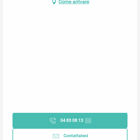
Come arrivare
04 83 08 13
▒▒
Contattateci