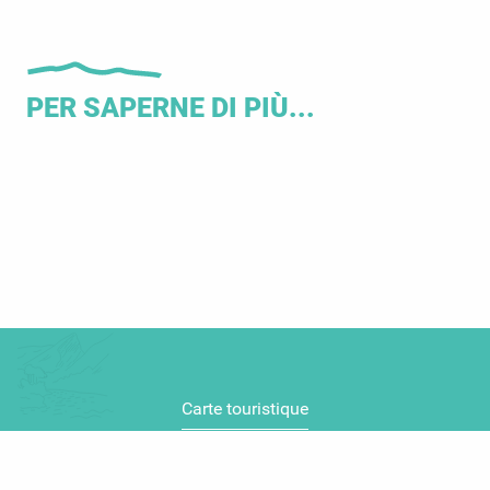
PER SAPERNE DI PIÙ...
Gli elementi essenziali del Verdon
V
Carte touristique