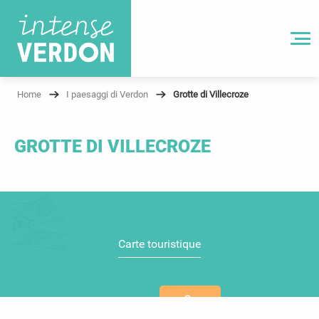
Aller
au
MENU
contenu
principal
Home
I paesaggi di Verdon
Grotte di Villecroze
GROTTE DI VILLECROZE
Carte touristique
Se
déplacer