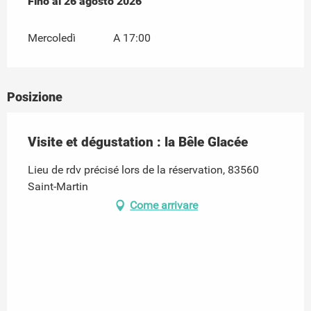
Dal
Fino al
1 luglio 2026
26 agosto 2026
al
26 agosto 2026
Mercoledì
A 17:00
Posizione
Visite et dégustation : la Bêle Glacée
Lieu de rdv précisé lors de la réservation, 83560
Saint-Martin
Come arrivare