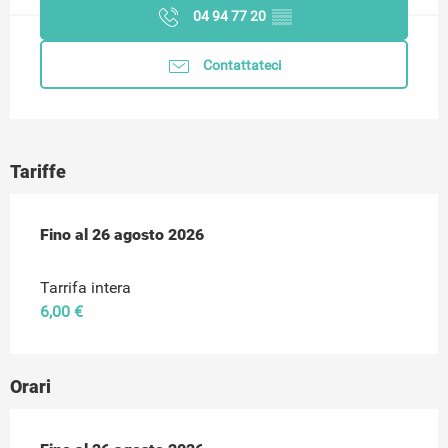
04 94 77 20
▒▒
Contattateci
Tariffe
Dal
Fino al
1 luglio 2026
26 agosto 2026
al
26 agosto 2026
Tarrifa intera
6,00 €
Orari