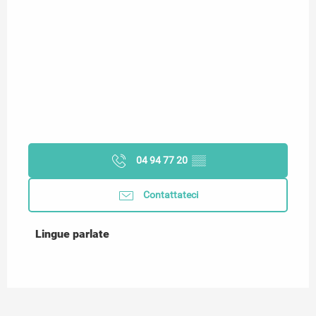
04 94 77 20
▒▒
Contattateci
Lingue parlate
Lingue parlate