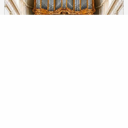
9
Domenica
Ago
A 16:00
Il
Concert : Trompette et Orgue -
musique classique
Barjols
1
2
3
23+
46+
69
❯
❯❯