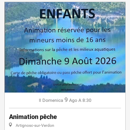
9
Domenica
Ago
A 8:30
Il
Animation pêche
Artignosc-sur-Verdon