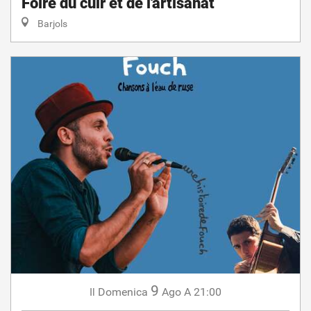
Foire du cuir et de l'artisanat
Barjols
9
Domenica
Ago
A 21:00
Il