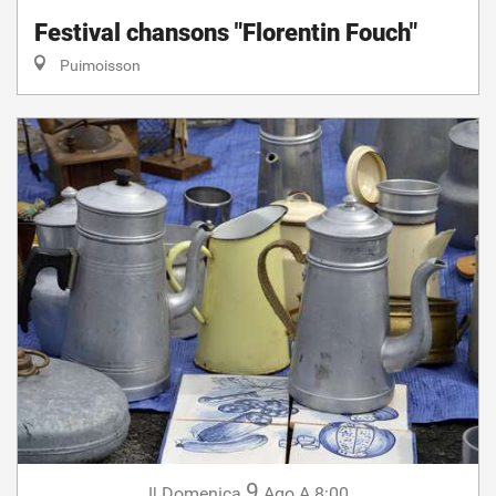
Festival chansons "Florentin Fouch"
Puimoisson
9
Domenica
Ago
A 8:00
Il