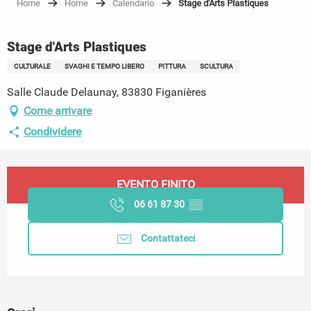
Home
Home
Calendario
Stage d'Arts Plastiques
Stage d'Arts Plastiques
CULTURALE
SVAGHI E TEMPO LIBERO
PITTURA
SCULTURA
Salle Claude Delaunay, 83830 Figanières
Come arrivare
Condividere
Orari e contatti
EVENTO FINITO
06 61 87 30
▒▒
Contattateci