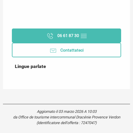
06 61 87 30
▒▒
Contattateci
Lingue parlate
Lingue parlate
Aggiornato il 03 marzo 2026 A 10:03
da Office de tourisme intercommunal Dracénie Provence Verdon
(Identificatore dell'offerta :
7247047
)