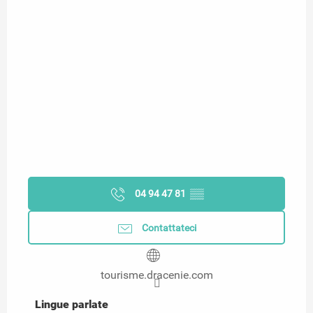
04 94 47 81
▒▒
Contattateci
tourisme.dracenie.com
Lingue parlate
Lingue parlate