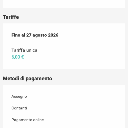
Tariffe
Dal
Fino al
2 luglio 2026
27 agosto 2026
al
27 agosto 2026
Tariffa unica
6,00 €
Metodi di pagamento
Assegno
Contanti
Pagamento online