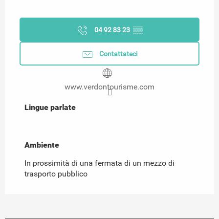
04 92 83 23
▒▒
Contattateci
www.verdontourisme.com
Lingue parlate
Lingue parlate
Ambiente
Ambiente
In prossimità di una fermata di un mezzo di
trasporto pubblico