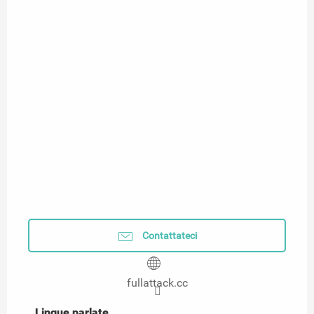
Contattateci
fullattack.cc
Lingue parlate
Lingue parlate