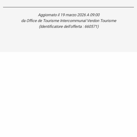
Aggiornato il 19 marzo 2026 A 09:00
da Office de Tourisme Intercommunal Verdon Tourisme
(Identificatore dell'offerta :
660571
)
Carte touristique
Se
déplacer
dans le
Verdon
Mentions légales
Plan du site
Cookies