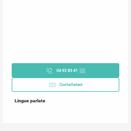
04 92 83 41
▒▒
Contattateci
Lingue parlate
Lingue parlate