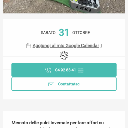
Orari e contatti
31
SABATO
OTTOBRE
Aggiungi al mio Google Calendar
Animali ammessi
04 92 83 41
▒▒
Contattateci
Descrizione
Mercato delle pulci invernale per fare affari su 