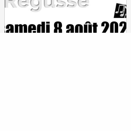
8
Sabato
Ago
Il
Soirée avec Philippe Leroy -sosie
Cloclo
Régusse