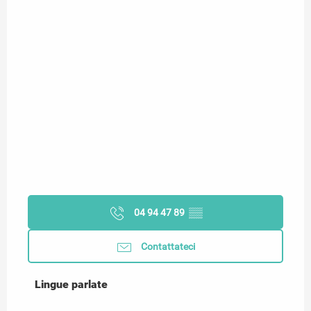
04 94 47 89
▒▒
Contattateci
Lingue parlate
Lingue parlate