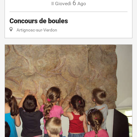
6
Giovedì
Ago
Il
Concours de boules
Artignosc-sur-Verdon