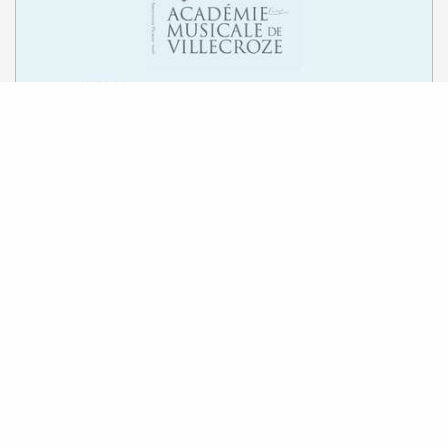
6
Giovedì
Ago
A 20:30
Il
Concert de chant
Villecroze
1
2
3
24+
48+
73
❯
❯❯