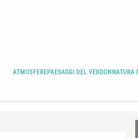
ATMOSFERE
PAESAGGI DEL VERDON
NATURA 
 du Verdon, Boulevard Saint-Michel,
Come arrivare