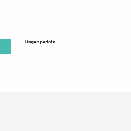
Lingue parlate
Lingue parlate