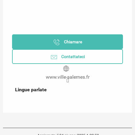
Chiamare
Contattateci
www.ville-salernes.fr
Lingue parlate
Lingue parlate