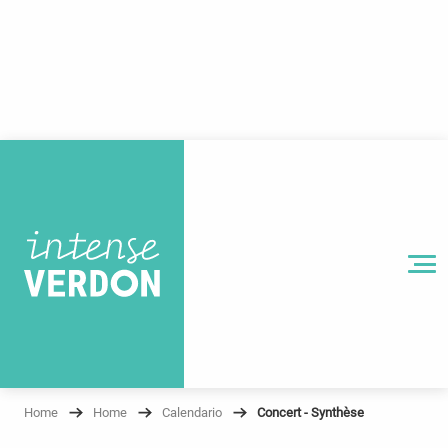
Aller
au
contenu
principal
MENU
Home
Home
Calendario
Concert - Synthèse