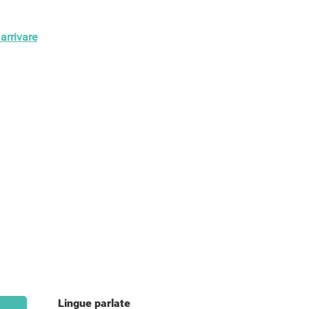
arrivare
Lingue parlate
Lingue parlate