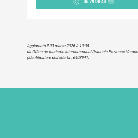
06 79 08 44
▒▒
Aggiornato il 03 marzo 2026 A 10:08
da Office de tourisme intercommunal Dracénie Provence Verdon
(Identificatore dell'offerta :
6408941
)