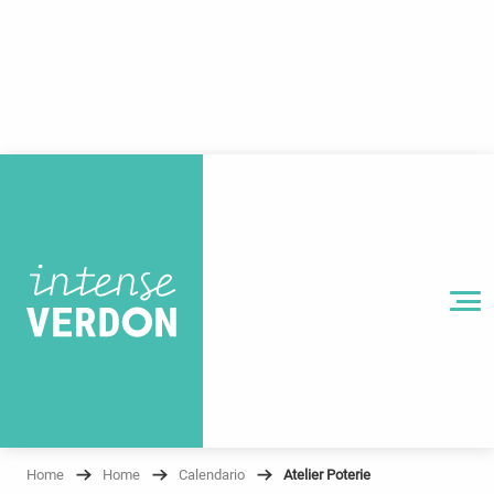
Aller
au
contenu
principal
MENU
Home
Home
Calendario
Atelier Poterie