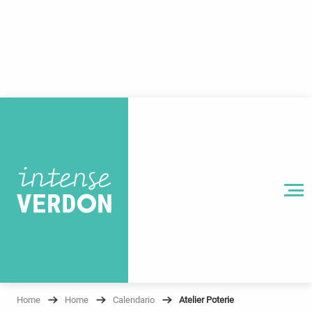
Aller
au
contenu
principal
MENU
Home
Home
Calendario
Atelier Poterie