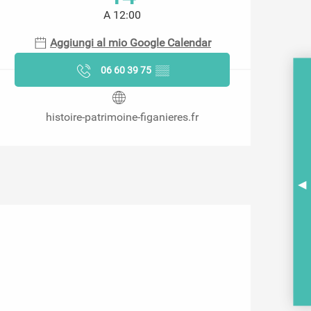
A 12:00
Aggiungi al mio Google Calendar
06 60 39 75
▒▒
histoire-patrimoine-figanieres.fr
A
BR
PO