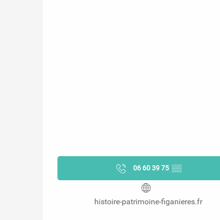
06 60 39 75
▒▒
histoire-patrimoine-figanieres.fr