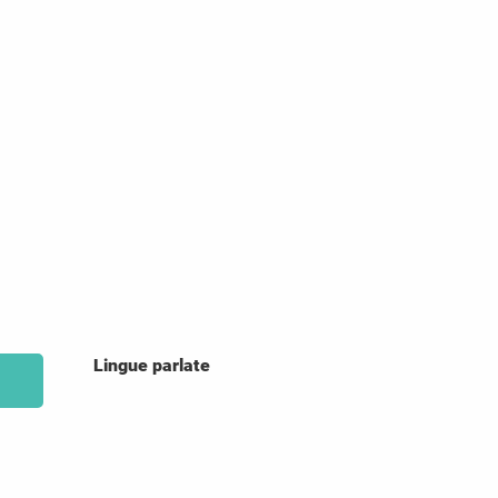
Lingue parlate
Lingue parlate