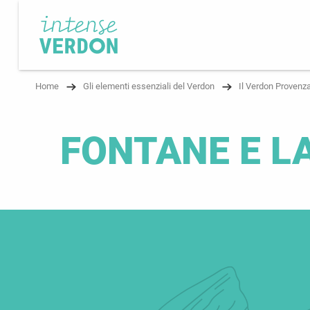
Aller
au
contenu
principal
Home
Gli elementi essenziali del Verdon
Il Verdon Provenz
FONTANE E L