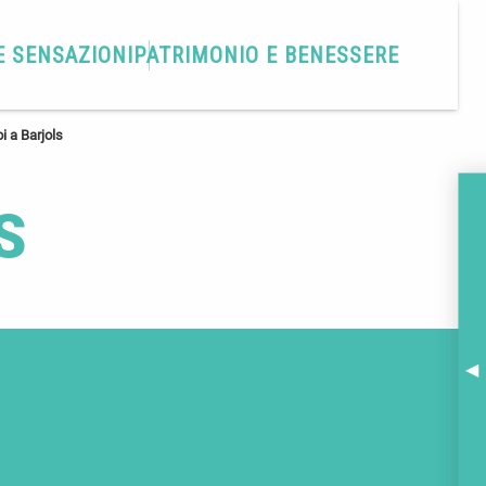
E SENSAZIONI
PATRIMONIO E BENESSERE
i a Barjols
S
A
BR