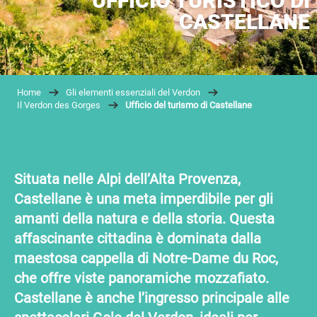
UFFICIO TURISTICO DI
CASTELLANE
Home
Gli elementi essenziali del Verdon
Il Verdon des Gorges
Ufficio del turismo di Castellane
Situata nelle Alpi dell’Alta Provenza,
Castellane è una meta imperdibile per gli
amanti della natura e della storia. Questa
affascinante cittadina è dominata dalla
maestosa cappella di Notre-Dame du Roc,
che offre viste panoramiche mozzafiato.
Castellane è anche l’ingresso principale alle