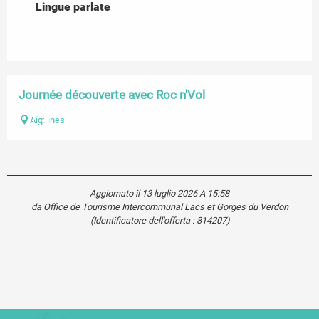
Lingue parlate
Lingue parlate
Journée découverte avec Roc n'Vol
Aiguines
Aggiornato il 13 luglio 2026 A 15:58
da Office de Tourisme Intercommunal Lacs et Gorges du Verdon
(Identificatore dell'offerta :
814207
)