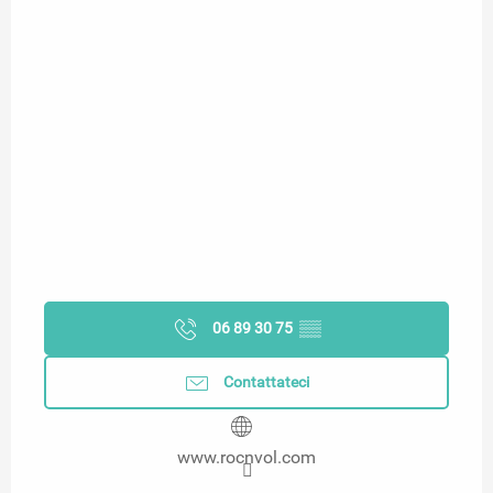
06 89 30 75
▒▒
Contattateci
www.rocnvol.com