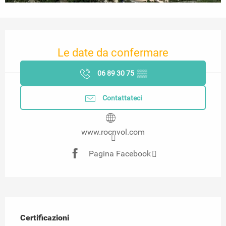
Orari e contatti
Le date da confermare
06 89 30 75
▒▒
Contattateci
www.rocnvol.com
Pagina Facebook
Offerte di prestazioni
Certificazioni
Certificazioni