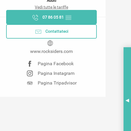
Adulti
Vedi tutte le tariffe
07 86 05 81
▒▒
Contattateci
www.rocksiders.com
Pagina Facebook
Pagina Instagram
Pagina Tripadvisor
A
BR