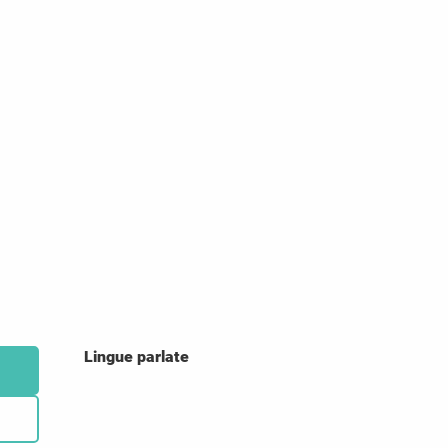
Lingue parlate
Lingue parlate