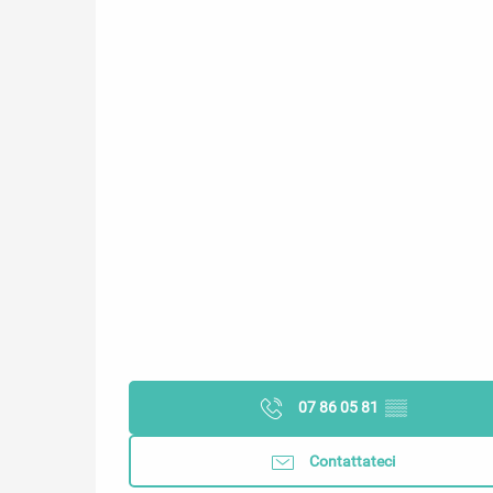
07 86 05 81
▒▒
Contattateci