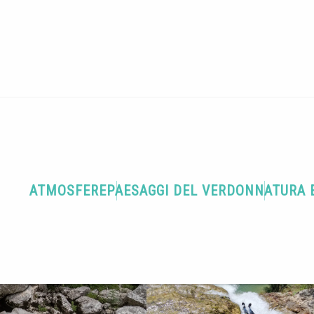
ATMOSFERE
PAESAGGI DEL VERDON
NATURA 
NYONING
vare