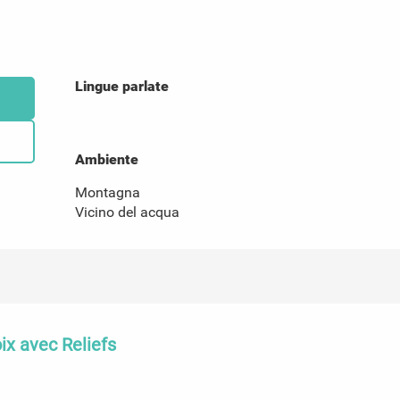
Lingue parlate
Lingue parlate
Ambiente
Ambiente
Montagna
Vicino del acqua
ix avec Reliefs