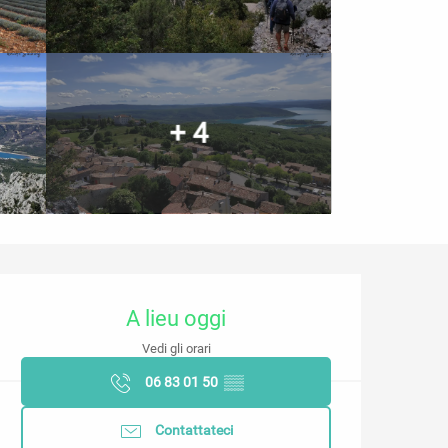
+ 4
Orari e contatti
A lieu oggi
Vedi gli orari
06 83 01 50
▒▒
Contattateci