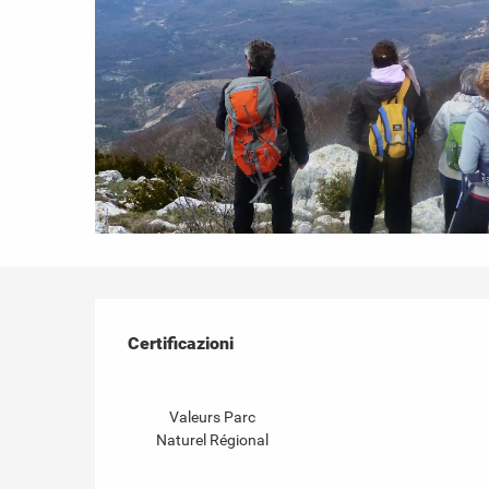
Offerte di prestazioni
Certificazioni
Certificazioni
Valeurs Parc
Naturel Régional