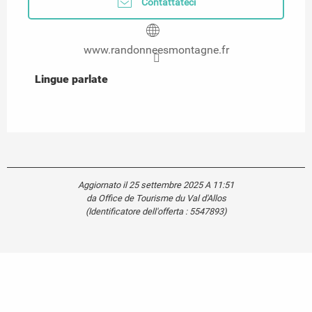
Contattateci
www.randonneesmontagne.fr
Lingue parlate
Lingue parlate
Aggiornato il 25 settembre 2025 A 11:51
da Office de Tourisme du Val d'Allos
(Identificatore dell'offerta :
5547893
)