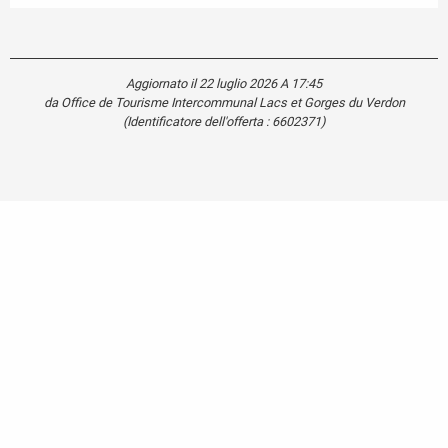
Aggiornato il 22 luglio 2026 A 17:45
da Office de Tourisme Intercommunal Lacs et Gorges du Verdon
(Identificatore dell'offerta :
6602371
)
Carte touristique
Se
déplacer
dans le
Verdon
Mentions légales
Plan du site
Cookies