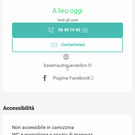
Orari e contatti
A lieu oggi
Vedi gli orari
06 49 19 40
▒▒
Contattateci
basenautiqueverdon.fr
Pagina Facebook
Accessibilità
Non accessibile in carrozzina
WC + maniglione + spazio di manovra