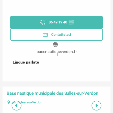
06 49 19 40
▒▒
Contattateci
basenautiqueverdon.fr
Lingue parlate
Lingue parlate
Base nautique municipale des Salles-sur-Verdon
Les Salles-sur-Verdon