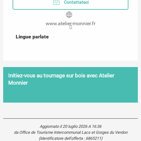
Contattateci
www.atelier-monnier.fr
Lingue parlate
Lingue parlate
Initiez-vous au tournage sur bois avec Atelier
Monnier
Aiguines
Aggiornato il 20 luglio 2026 A 16:36
da Office de Tourisme Intercommunal Lacs et Gorges du Verdon
(Identificatore dell'offerta :
6865211
)