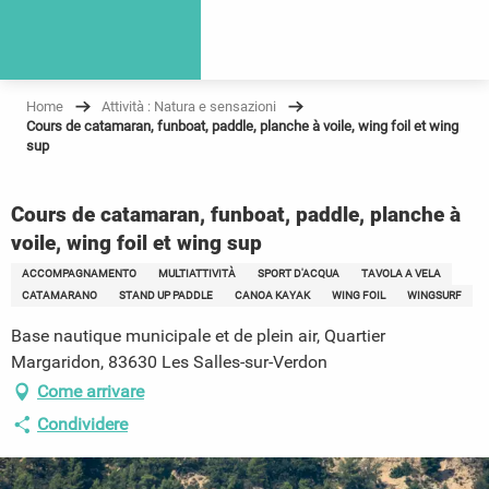
Home
Attività : Natura e sensazioni
Cours de catamaran, funboat, paddle, planche à voile, wing foil et wing
sup
Cours de catamaran, funboat, paddle, planche à
voile, wing foil et wing sup
ACCOMPAGNAMENTO
MULTIATTIVITÀ
SPORT D'ACQUA
TAVOLA A VELA
CATAMARANO
STAND UP PADDLE
CANOA KAYAK
WING FOIL
WINGSURF
Base nautique municipale et de plein air, Quartier
Margaridon, 83630 Les Salles-sur-Verdon
Come arrivare
Condividere