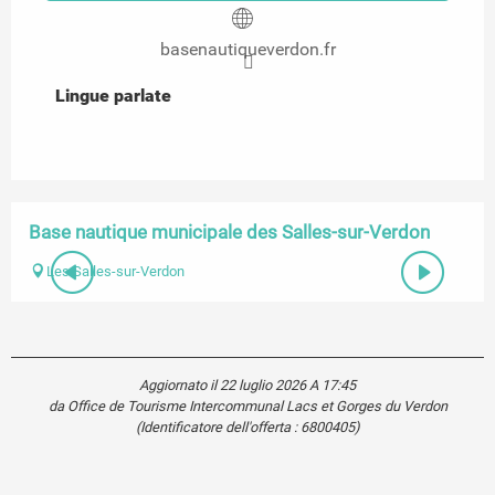
basenautiqueverdon.fr
Lingue parlate
Lingue parlate
Base nautique municipale des Salles-sur-Verdon
Les Salles-sur-Verdon
Aggiornato il 22 luglio 2026 A 17:45
da Office de Tourisme Intercommunal Lacs et Gorges du Verdon
(Identificatore dell'offerta :
6800405
)