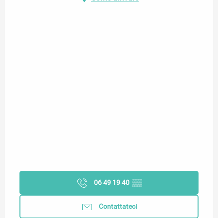
06 49 19 40
▒▒
Contattateci