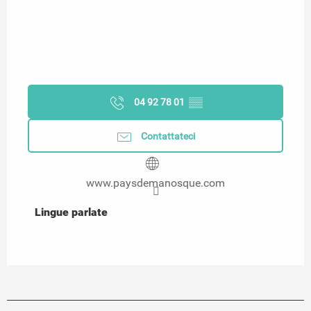
04 92 78 01
▒▒
Contattateci
www.paysdemanosque.com
Lingue parlate
Lingue parlate