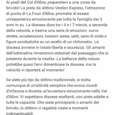
Ai piedi del Col d’Allos, preparatevi a una corsa da
brivido! La pista da slittino Verdon Express, l’attrazione
di punta di La Foux d’Allos, promette di essere
un’esperienza emozionante per tutta la famiglia dai 3
anni in su. La discesa dura tra i 4 e i 7 minuti, a seconda
della velocità, e riserva una serie di emozioni: curve
strette, accelerazioni, torsioni aeree, salti, serie di onde e
figure acrobatiche su un anello di un chilometro. La
discesa avviene in totale libertà e sicurezza. Gli amanti
dell’adrenalina rimarranno estasiati dal paesaggio che si
presenta durante la risalita. La bellezza della natura
potrebbe quasi farvi dimenticare la discesa, ma la
velocità vi riporterà al momento!
Se siete più tipi da slittino tradizionale, si tratta
comunque di un’attività semplice che evoca ricordi
d’infanzia e diventa un’avventura emozionante nella Val
d’Allos. Vi aspettano discese esaltanti, con piste adatte a
tutte le capacità. Che siate principianti o amanti del
brivido, lo slittino vi regalerà risate e momenti
indimenticabili.