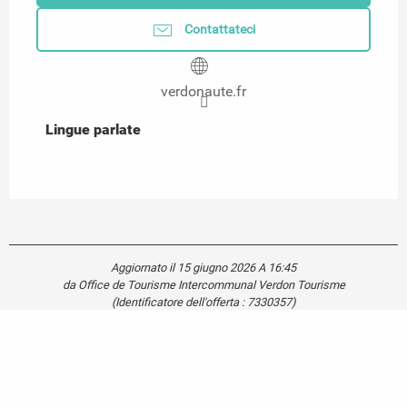
Contattateci
verdonaute.fr
Lingue parlate
Lingue parlate
Aggiornato il 15 giugno 2026 A 16:45
da Office de Tourisme Intercommunal Verdon Tourisme
(Identificatore dell'offerta :
7330357
)