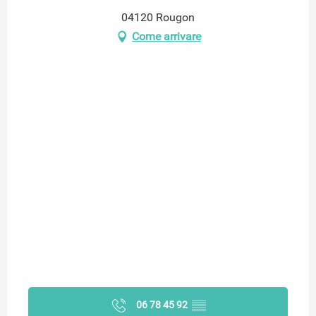
04120 Rougon
Come arrivare
06 78 45 92
▒▒