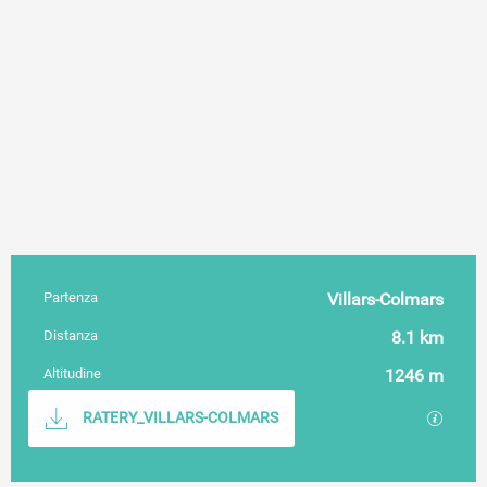
Partenza
Villars-Colmars
Informazioni pratiche
Distanza
8.1 km
Altitudine
1246 m
Documentazione
I file 
RATERY_VILLARS-COLMARS