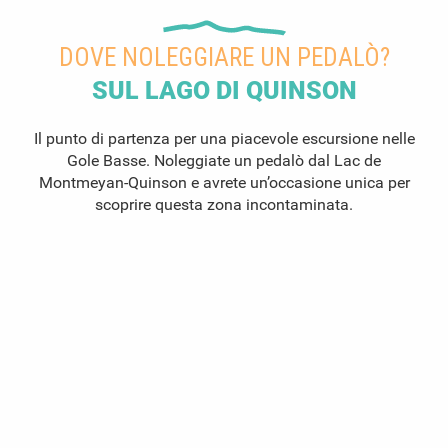
DOVE NOLEGGIARE UN PEDALÒ?
SUL LAGO DI QUINSON
Il punto di partenza per una piacevole escursione nelle
Gole Basse. Noleggiate un pedalò dal Lac de
Montmeyan-Quinson e avrete un’occasione unica per
scoprire questa zona incontaminata.
Noleggiare un pedalò
a Quinson
Noleggiare un pedalò
a Montmeyan
Noleggiare un pedalò