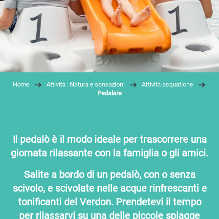
Home
Attività : Natura e sensazioni
Attività acquatiche
Pedalare
Il pedalò è il modo ideale per trascorrere una
giornata rilassante con la famiglia o gli amici.
Salite a bordo di un pedalò, con o senza
scivolo, e scivolate nelle acque rinfrescanti e
tonificanti del Verdon. Prendetevi il tempo
per rilassarvi su una delle piccole spiagge