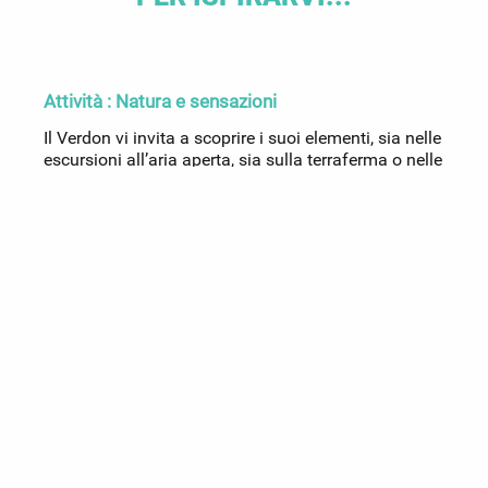
Attività : Natura e sensazioni
G
Il Verdon vi invita a scoprire i suoi elementi, sia nelle
S
escursioni all’aria aperta, sia sulla terraferma o nelle
o
intense acque dei suoi fiumi e laghi. Che siate...
d
c
Leggi tutto