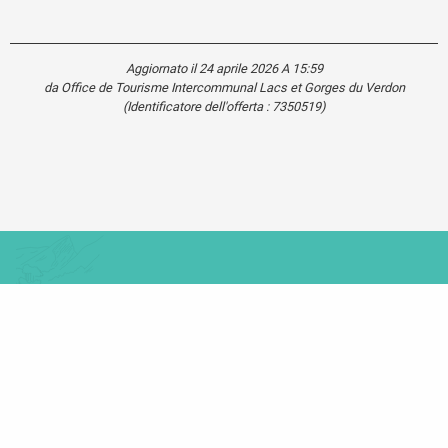
Aggiornato il 24 aprile 2026 A 15:59
da Office de Tourisme Intercommunal Lacs et Gorges du Verdon
(Identificatore dell'offerta :
7350519
)
Carte touristique
Se
déplacer
dans le
Verdon
Mentions légales
Plan du site
Cookies