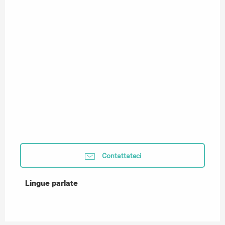
Contattateci
Lingue parlate
Lingue parlate